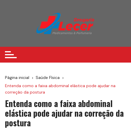
Ir
para
o
conteúdo
Página inicial
Saúde Física
Entenda como a faixa abdominal elástica pode ajudar na
correção da postura
Entenda como a faixa abdominal
elástica pode ajudar na correção da
postura