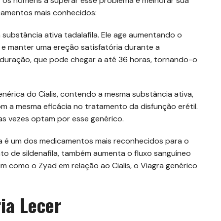
r os homens a superar esse problema e melhorar sua
icamentos mais conhecidos:
 substância ativa tadalafila. Ele age aumentando o
r e manter uma ereção satisfatória durante a
a duração, que pode chegar a até 36 horas, tornando-o
genérica do Cialis, contendo a mesma substância ativa,
 com a mesma eficácia no tratamento da disfunção erétil.
s vezes optam por esse genérico.
agra é um dos medicamentos mais reconhecidos para o
ato de sildenafila, também aumenta o fluxo sanguíneo
im como o Zyad em relação ao Cialis, o Viagra genérico
ria Lecer