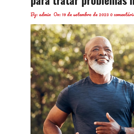
By:
admin
On:
19 de setembro de 2023
0 comentári