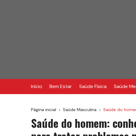
Ir
para
o
conteúdo
Início
Bem Estar
Saúde Física
Saúde Me
Página inicial
Saúde Masculina
Saúde do homem
Saúde do homem: conhe
para tratar problemas 