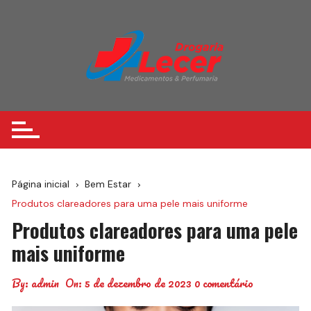
Ir
para
o
conteúdo
Página inicial
Bem Estar
Produtos clareadores para uma pele mais uniforme
Produtos clareadores para uma pele
mais uniforme
By:
admin
On:
5 de dezembro de 2023
0 comentário