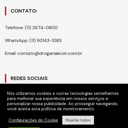
CONTATO:
Telefone: (11) 2674-0800
WhatsApp: (11) 93143-1083
Email: contato@drogarialecer.com.br
REDES SOCIAIS
Nós utilizamos cookies e outras tecnologias semelhantes
Gostar
para melhorar sua experiência em nossos serviços e
personalizar nossa publicidade. Ao prosseguir navegando,
você aceita esta política de monitoramento.
Seguir
Configurações do Cookie
Rejeitar todos