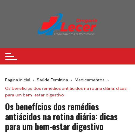
Ir
para
o
conteúdo
Página inicial
Saúde Feminina
Medicamentos
Os benefícios dos remédios antiácidos na rotina diária: dicas
para um bem-estar digestivo
Os benefícios dos remédios
antiácidos na rotina diária: dicas
para um bem-estar digestivo