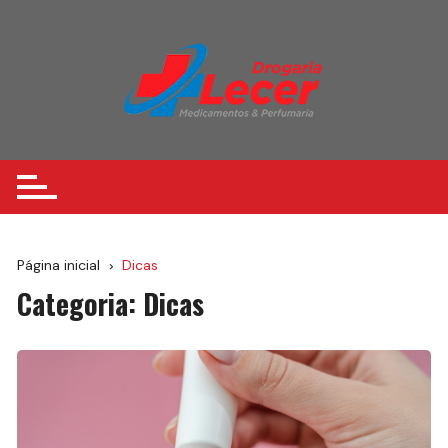
Ir
para
o
conteúdo
Página inicial
Dicas
Categoria:
Dicas