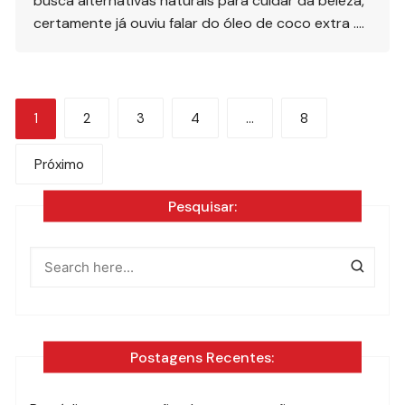
busca alternativas naturais para cuidar da beleza,
certamente já ouviu falar do óleo de coco extra ….
Navegação
1
2
3
4
…
8
por
Próximo
posts
Pesquisar:
Postagens Recentes: