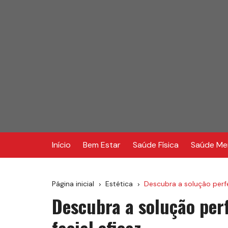
Ir
para
o
conteúdo
Início
Bem Estar
Saúde Física
Saúde Me
Página inicial
Estética
Descubra a solução perfe
Descubra a solução per
facial eficaz