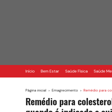
Ir
para
o
conteúdo
Início
Bem Estar
Saúde Física
Saúde Me
Página inicial
Emagrecimento
Remédio para col
Remédio para colestero
quando é indicado e cu