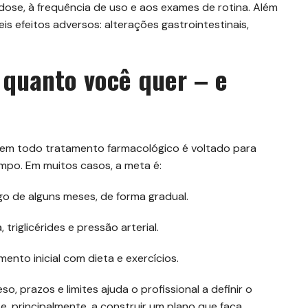
dose, à frequência de uso e aos exames de rotina. Além
eis efeitos adversos: alterações gastrointestinais,
: quanto você quer – e
 Nem todo tratamento farmacológico é voltado para
po. Em muitos casos, a meta é:
go de alguns meses, de forma gradual.
triglicérides e pressão arterial.
ento inicial com dieta e exercícios.
, prazos e limites ajuda o profissional a definir o
 e, principalmente, a construir um plano que faça