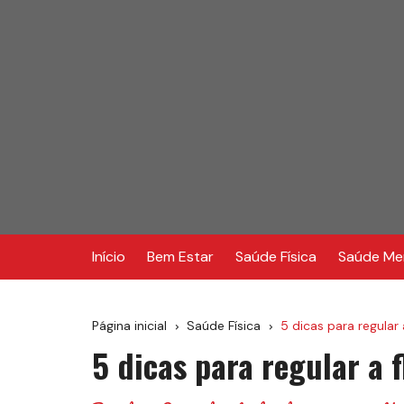
Ir
para
o
conteúdo
Início
Bem Estar
Saúde Física
Saúde Me
Página inicial
Saúde Física
5 dicas para regular a
5 dicas para regular a f