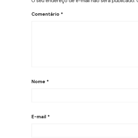
O seu endereço de e-mail não será publicado.
Comentário
*
Nome
*
E-mail
*