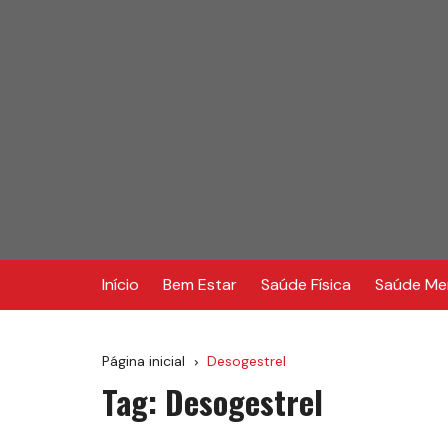
Ir
para
o
conteúdo
Início
Bem Estar
Saúde Física
Saúde Me
Página inicial
Desogestrel
Tag:
Desogestrel